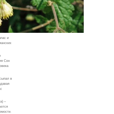
Катуаба, измельченная кора
(Trichilia Catigua Juss, Catuaba
Bark)
1 200руб.
1 600,00руб.
пас и
манских
е
ия Сон
овека
Мапачо, табак (Mapacho, Tobacco)
асыпал в
1 500руб.
2 000,00руб.
идавая
ас
а) –
аются
емости.