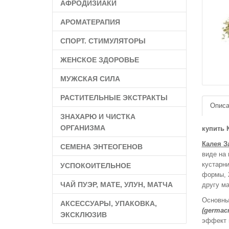
АФРОДИЗИАКИ
АРОМАТЕРАПИЯ
СПОРТ. СТИМУЛЯТОРЫ
ЖЕНСКОЕ ЗДОРОВЬЕ
МУЖСКАЯ СИЛА
РАСТИТЕЛЬНЫЕ ЭКСТРАКТЫ
Описа
ЗНАХАРЮ И ЧИСТКА
ОРГАНИЗМА
купить К
Калея З
СЕМЕНА ЭНТЕОГЕНОВ
виде на
кустарни
УСПОКОИТЕЛЬНОЕ
формы, 
ЧАЙ ПУЭР, МАТЕ, УЛУН, МАТЧА
другу м
Основны
АКСЕССУАРЫ, УПАКОВКА,
(germacr
ЭКСКЛЮЗИВ
эффект 