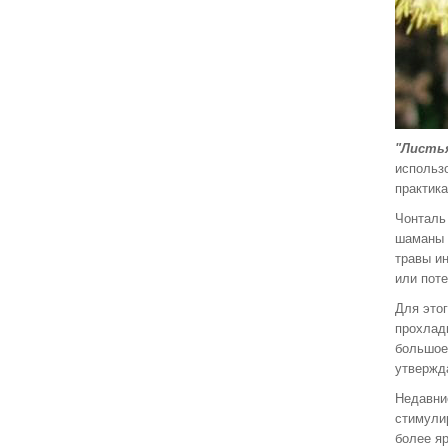
"Листья
использ
практик
Чонталь
шаманы 
травы и
или пот
Для этог
прохлад
большое
утвержд
Недавние
стимулир
более я