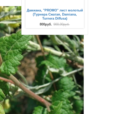
Дамиана, "PROMO" лист молотый
(Турнера Сжатая, Damiana,
Turnera Diffusa)
800руб.
900,00руб.
Дагга Дикая, Львиный Хвост,
экстракт х20 (Wild Dagga, Leonotis
Leonurus, Lion's Tail)
1 000руб.
1 100,00руб.