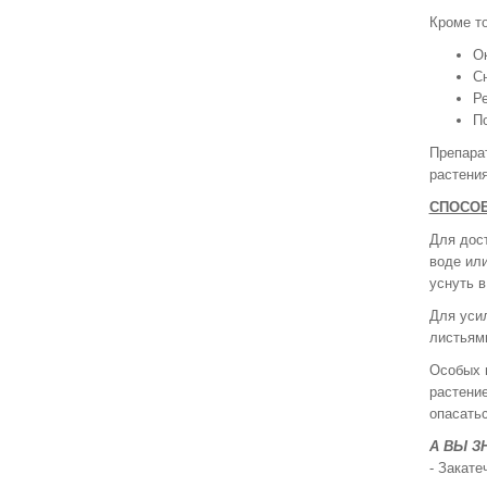
Кроме то
О
Сн
Ре
По
Препара
растения
СПОСОБ
Для дост
воде или
уснуть в
Для уси
листьями
Особых 
растение
опасатьс
А ВЫ З
- Закате