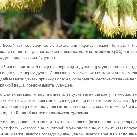
 Бога"
- так называли Калею Закатечичи индейцы племён Чонталь и Чиа
овали ее листья для вхождения в
осознанные сновидения (ОС)
и в ша
ах для предсказания будущего.
 и Чиапас считали сновидения переходом души в другую реальность, гд
общались с миром духов. С помощью магических методик и употреблен
ндейцы могли узнать причину болезни, определить местонахождение чел
ерянной вещи, предсказывать будущее.
о шаман выпивал отвар листьев и, выкурив затем сигарету из них же, з
ном месте, а затем, припомнив сновидения, совершал предсказание. Пр
 значение видениям, полученным во время снов, знахари племени Чиап
али, что Калея Закатечичи
очищает чувства
.
 исследования показали, что «Горькая трава» (названа она так неспрост
ует фазу быстрого сна, в которой люди видят сны, а значит, сны получ
ркими и запоминаются гораздо лучше, увеличивается время их вспомина