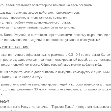
го, Калея оказывает благотворное влияние на весь организм:
казывает успокаивающее действие, нормализуя сон;
имает тревожность и спутанность сознания;
гулирует работу желудочно-кишечного тракта;
могает человеку изгнать паразитов из организма.
ты Калеи Жгучей не считаются наркотическими, поэтому выращивание э
 и использование в медицине не является уголовно наказуемыми.
 УПОТРЕБЛЕНИЯ:
ижения лучшего эффекта нужно размешать 0,3 - 0,5 гр экстракта Калеи 
 просто скушать экстракт, запивая негазированной водой, затем постара
 тихом и спокойном месте. Сбить горький вкус можно добавив мёд.
ления эффекта можно дополнительно выкурить самокрутку с сушеными
 Калеи, но не более 3 штук.
противопоказаний не выявлено кроме людей у которых возможна аллерги
. Если на протяжении 30 минут ничего не зачесалось, то аллергии можн
я.
НАЛИ?
чичи на языке Нахуатль означает "Горькая Трава" и под этим названием 