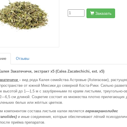
Заказать
ние
Отзывы
алея Закатечичи, экстракт х5 (Calea Zacatechichi, ext. x5)
акатечичи
– вид рода Калея семейства Астровые (Asteraceae), растуще
 пространстве от южной Мексики до северной Коста-Рики. Сильно разве
к высотой до 1—1,5 м с зазубренными по краям листьями, треугольно-о
2—6,5 см длиной. Cоцветие состоит из множества плотно прилегающих д
аленьких белых или жёлтых цветков.
м компонентом состава листьев калеи является
гермакранолидес
anolides)
и иные соединения, которые обеспечивают лёгкий психоделич
после приёма препаратов.