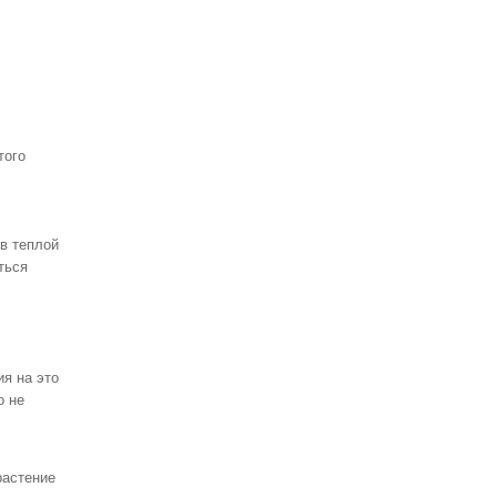
Дагга Дикая "Альба", Львиный
Хвост, соцветия (Wild Dagga,
Leonotis Leonurus Alba, Lion's
Tail)
800руб.
900,00руб.
того
в теплой
Ипомея, сорт Голубой небосвод,
ться
семена ( Ipomoea, Morning Glory,
Heavenly Blue )
1 000руб.
1 200,00руб.
я на это
о не
Дагга Дикая, Львиный Хвост,
растение
цветы (Wild Dagga, Leonotis