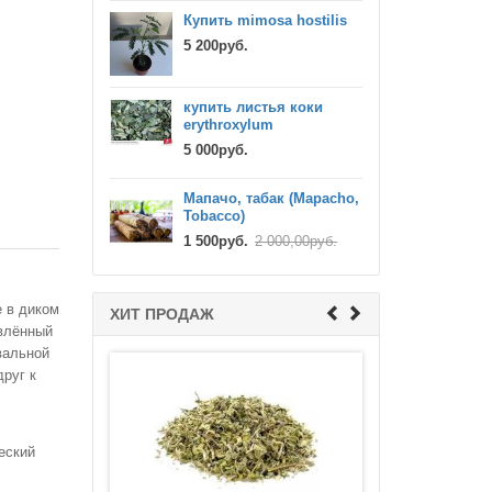
Купить mimosa hostilis
5 200руб.
Лисички сухие, цельный гриб
(Cantharellus Cibarius)
купить листья коки
600руб.
700,00руб.
erythroxylum
5 000руб.
Мапачо, табак (Mapacho,
Tobacco)
1 500руб.
2 000,00руб.
е в диком
ХИТ ПРОДАЖ
Мапачо, табак (Mapacho, Tobacco)
твлённый
1 500руб.
2 000,00руб.
вальной
руг к
еский