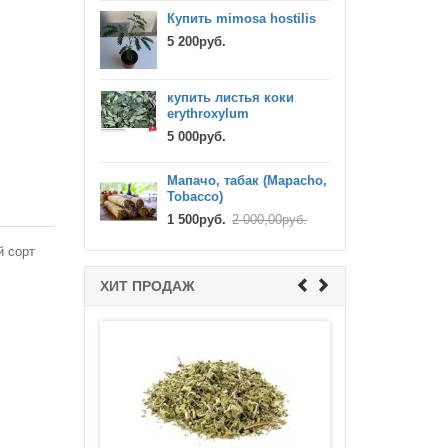
Купить mimosa hostilis
5 200руб.
Лисички сухие, цельный гриб
(Cantharellus Cibarius)
купить листья коки
600руб.
700,00руб.
erythroxylum
5 000руб.
Мапачо, табак (Mapacho,
Tobacco)
1 500руб.
2 000,00руб.
й сорт
ХИТ ПРОДАЖ
Мапачо, табак (Mapacho, Tobacco)
1 500руб.
2 000,00руб.